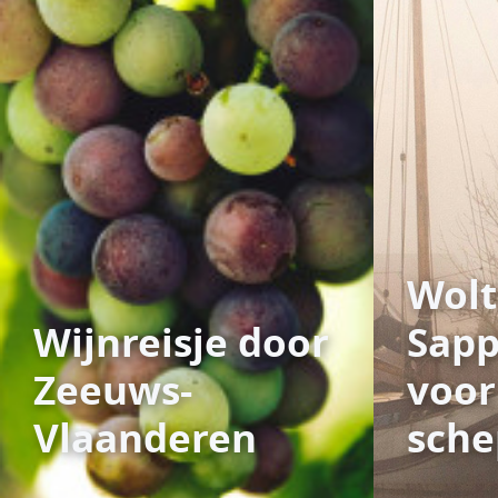
Wolt
Wijnreisje door
Sap
Zeeuws-
voor
Vlaanderen
sch