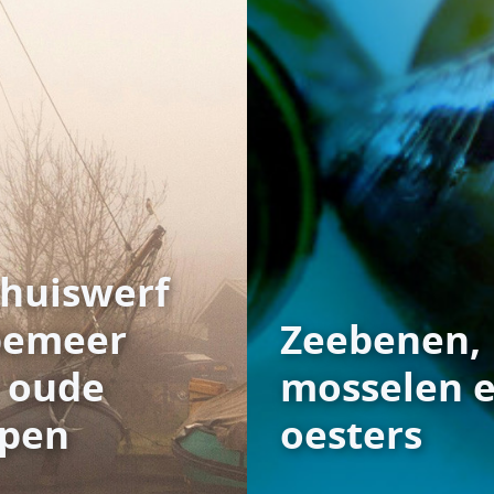
huiswerf
pemeer
Zeebenen,
 oude
mosselen 
epen
oesters