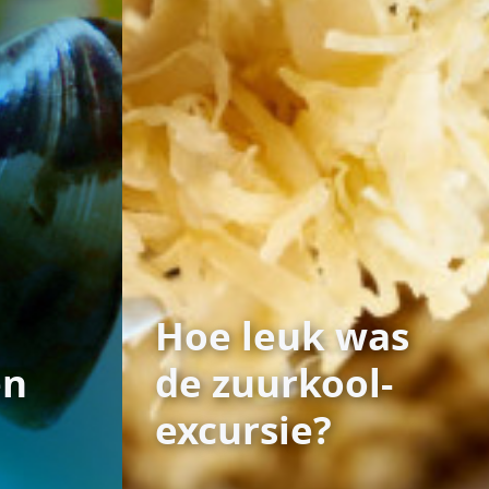
Hoe leuk was
en
de zuurkool-
excursie?