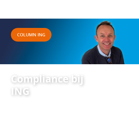
COLUMN ING
Compliance bij
ING