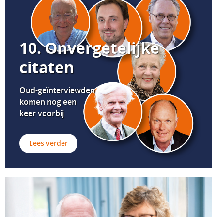
10. Onvergetelijke
citaten
Oud-geïnterviewden
komen nog een
keer voorbij
Lees verder