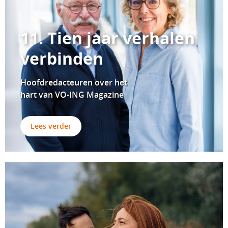
11. Tien jaar verhalen
verbinden
Hoofdredacteuren over
het
hart van VO-ING Magazine
Lees verder