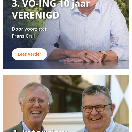
3. VO-ING 10 jaar
VERENIGD
Door voorzitter
Frans Crul
Lees verder